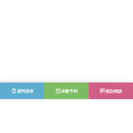
資料請求
体験予約
個別相談
2025年度りらシアターWinter・りら地救DAY