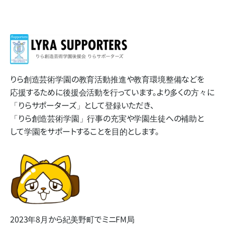
りら創造芸術学園の​教育活動推進や​教育環境整備などを​
応援する​ために​後援会活動を​行っています。​より​多くの​方​々に​
「りらサポーターズ」と​して​登録いただき、​
「りら創造芸術学園」​行事の​充実や​学園生徒への​補助と​
して​学園を​サポートする​ことを​目的とします。
2023年8月から​紀美野町で​ミニFM局​