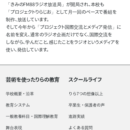
「きみのFM88ラジオ放送局」
が​開局され、​本校も​
「プロジェクトりらじお」と​して​月一回の​ペースで​番組を​
制作、​放送しています。
そして​今年から​「プロジェクト国際交流と​メディア発信」に​
名前を​変え、​通常の​ラジオ企画だけでなく、​国際交流を​
しながら、​学んだ​こと、​感じた​ことを​ラジオと​いう​メディアを​
使い、​発信しています。
芸術を使ったりらの教育
スクールライフ
学校概要・沿革
りら7つの想像以上
教育システム
卒業生・保護者の声
一般教養科目・国際理解教育
進路実績
舞台表現
よくある質問