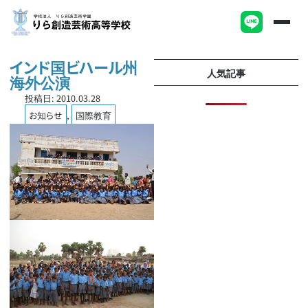
インド国ビハール州
人気記事
海外公演
投稿日:
2010.03.28
お知らせ
,
国際教育