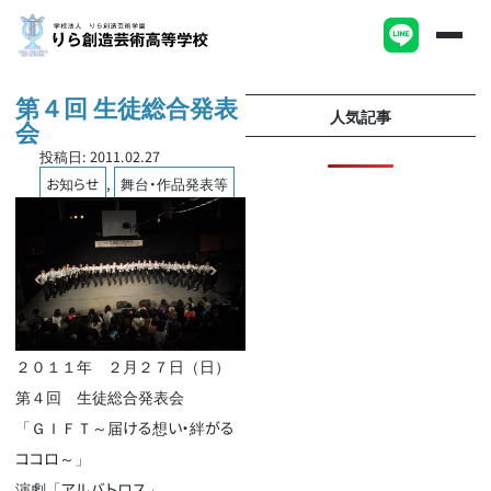
第４回 生徒総合発表
人気記事
会
投稿日:
2011.02.27
お知らせ
,
舞台・作品発表等
２０１１年 ２月２７日（日）
第４回 生徒総合発表会
「ＧＩＦＴ～届ける想い・絆がる
ココロ～」
演劇「アルバトロス」