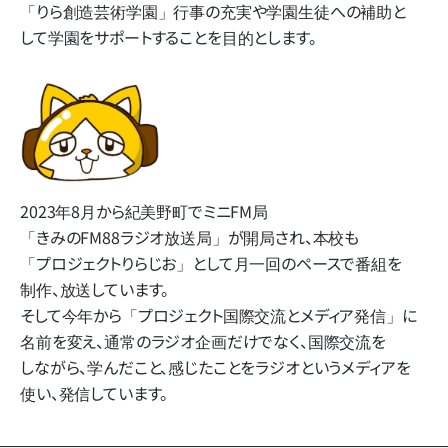
「りら創造芸術学園」​行事の​充実や​学園生徒への​補助と​
して​学園を​サポートする​ことを​目的とします。
2023年8月から​紀美野町で​ミニFM局​
「きみのFM88ラジオ放送局」
が​開局され、​本校も​
「プロジェクトりらじお」と​して​月一回の​ペースで​番組を​
制作、​放送しています。
そして​今年から​「プロジェクト国際交流と​メディア発信」に​
名前を​変え、​通常の​ラジオ企画だけでなく、​国際交流を​
しながら、​学んだ​こと、​感じた​ことを​ラジオと​いう​メディアを​
使い、​発信しています。