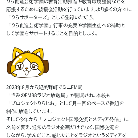
りら創造芸術学園の​教育活動推進や​教育環境整備などを​
応援する​ために​後援会活動を​行っています。​より​多くの​方​々に​
「りらサポーターズ」と​して​登録いただき、​
「りら創造芸術学園」​行事の​充実や​学園生徒への​補助と​
して​学園を​サポートする​ことを​目的とします。
2023年8月から​紀美野町で​ミニFM局​
「きみのFM88ラジオ放送局」
が​開局され、​本校も​
「プロジェクトりらじお」と​して​月一回の​ペースで​番組を​
制作、​放送しています。
そして​今年から​「プロジェクト国際交流と​メディア発信」に​
名前を​変え、​通常の​ラジオ企画だけでなく、​国際交流を​
しながら、​学んだ​こと、​感じた​ことを​ラジオと​いう​メディアを​