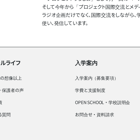
そして​今年から​「プロジェクト国際交流と​メディ
ラジオ企画だけでなく、​国際交流を​しながら、​学んだ
使い、​発信しています。
ールライフ
入学案内
つの想像以上
入学案内（募集要項）
・保護者の声
学費と支援制度
績
OPEN SCHOOL・学校説明会
る質問
お問合せ・資料請求