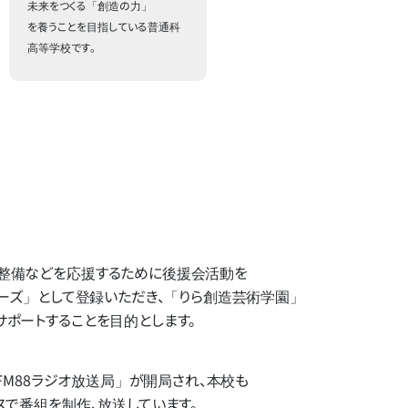
未来をつくる「創造の力」
を養うことを目指している普通科
高等学校です。
備などを​応援する​ために​後援会活動を​
ターズ」と​して​登録いただき、​「りら創造芸術学園」​
サポートする​ことを​目的とします。
FM88ラジオ放送局」
が​開局され、​本校も​
で​番組を​制作、​放送しています。