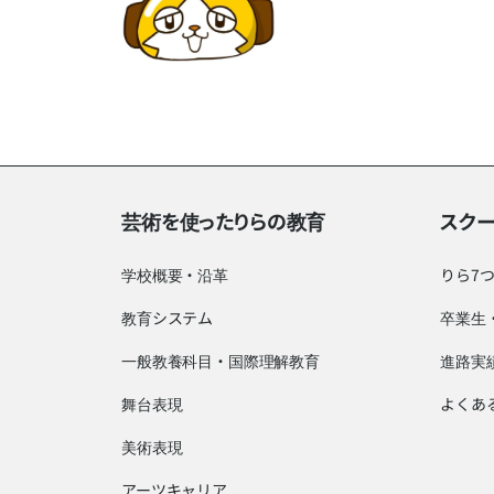
芸術を使ったりらの教育
スク
学校概要・沿革
りら7
教育システム
卒業生
一般教養科目・国際理解教育
進路実
舞台表現
よくあ
美術表現
アーツキャリア