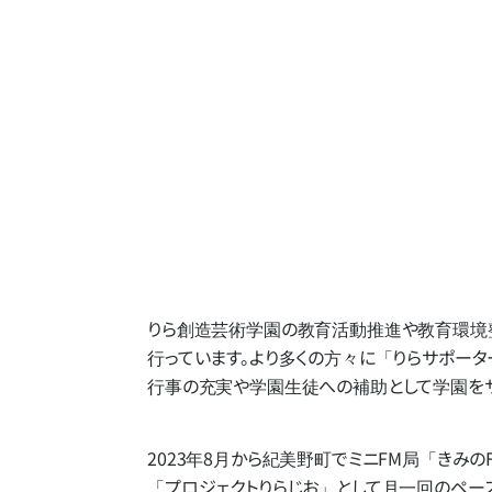
りら創造芸術学園の​教育活動推進や​教育環境整
行っています。​より​多くの​方​々に​「りらサポー
行事の​充実や​学園生徒への​補助と​して​学園を​
2023年8月から​紀美野町で​ミニFM局​
「きみの
「プロジェクトりらじお」と​して​月一回の​ペース