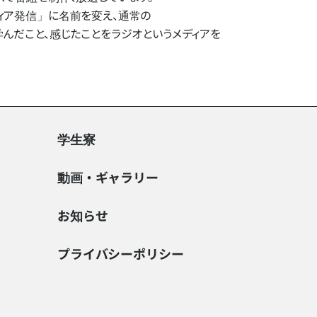
ア発信」に​名前を​変え、​通常の​
​こと、​感じた​ことを​ラジオと​いう​メディアを​
学生寮
動画・ギャラリー
お知らせ
プライバシーポリシー