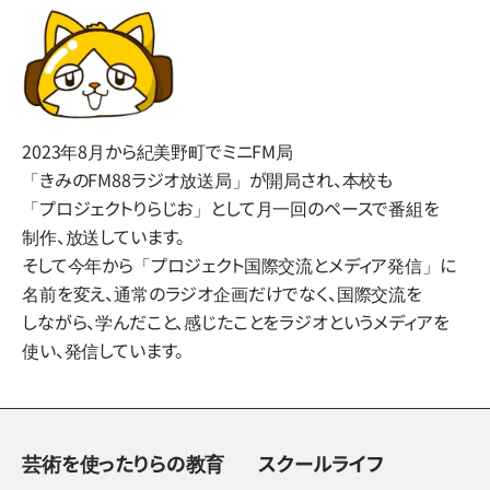
2023年8月から​紀美野町で​ミニFM局​
「きみのFM88ラジオ放送局」
が​開局され、​本校も​
「プロジェクトりらじお」と​して​月一回の​ペースで​番組を​
制作、​放送しています。
そして​今年から​「プロジェクト国際交流と​メディア発信」に​
名前を​変え、​通常の​ラジオ企画だけでなく、​国際交流を​
しながら、​学んだ​こと、​感じた​ことを​ラジオと​いう​メディアを​
使い、​発信しています。
芸術を使ったりらの教育
スクールライフ