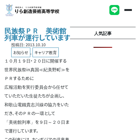
民族祭ＰＲ 美術館
人気記事
列車が運行しています
投稿日:
2013.10.10
お知らせ
,
キャリア教育
１０月１９日・２０日に開催する
世界民族祭in真国≪紀美野町≫を
ＰＲするために
広報活動を実行委員会から任せて
ていただいた生徒たちが企画し、
和歌山電鐵貴志川線の協力をいた
だき、そのＰＲの一環として
「美術館列車」を９日～２０日ま
で運行しています。
この列車には、カンボジアの児童養