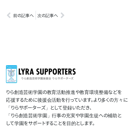
前の記事へ
次の記事へ
りら創造芸術学園の​教育活動推進や​教育環境整備などを​
応援する​ために​後援会活動を​行っています。​より​多くの​方​々に​
「りらサポーターズ」と​して​登録いただき、​
「りら創造芸術学園」​行事の​充実や​学園生徒への​補助と​
して​学園を​サポートする​ことを​目的とします。