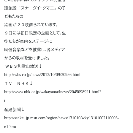
護施設「スナーダイ・クマエ」の子
どもたちの
絵画が２０枚飾られています。
９日には初日限定の企画として、生
徒たちが車内をステージに
民俗音楽などを披露し、各メディア
からの取材を受けました。
ＷＢＳ和歌山放送↓
http://wbs.co.jp/news/2013/10/09/30956.html
ＴＶ ＮＨＫ↓
http://www.nhk.or.jp/wakayama/lnews/2045098921.html?
t=
産経新聞↓
http://sankei.jp.msn.com/region/news/131010/wky13101002110003-
n1.htm