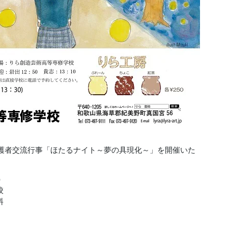
・保護者交流行事「ほたるナイト～夢の具現化～」を開催いた
場）
校
料