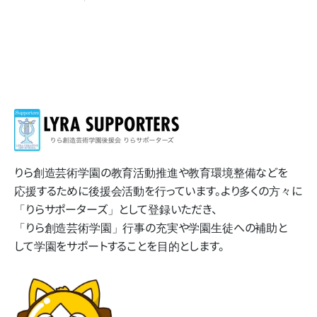
りら創造芸術学園の​教育活動推進や​教育環境整備などを​
応援する​ために​後援会活動を​行っています。​より​多くの​方​々に​
「りらサポーターズ」と​して​登録いただき、​
「りら創造芸術学園」​行事の​充実や​学園生徒への​補助と​
して​学園を​サポートする​ことを​目的とします。