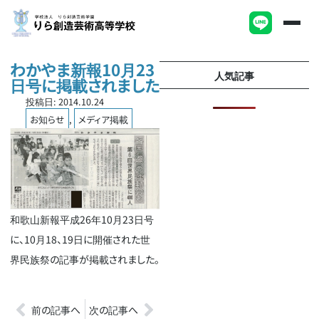
わかやま新報10月23
人気記事
日号に掲載されました
投稿日:
2014.10.24
お知らせ
,
メディア掲載
和歌山新報平成26年10月23日号
に、10月18、19日に開催された
世
界民族祭
の記事が掲載されました。
前の記事へ
次の記事へ