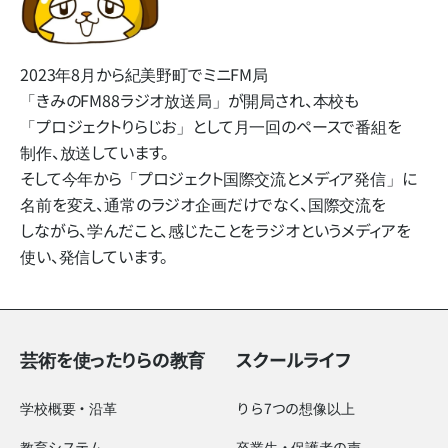
2023年8月から​紀美野町で​ミニFM局​
「きみのFM88ラジオ放送局」
が​開局され、​本校も​
「プロジェクトりらじお」と​して​月一回の​ペースで​番組を​
制作、​放送しています。
そして​今年から​「プロジェクト国際交流と​メディア発信」に​
名前を​変え、​通常の​ラジオ企画だけでなく、​国際交流を​
しながら、​学んだ​こと、​感じた​ことを​ラジオと​いう​メディアを​
使い、​発信しています。
芸術を使ったりらの教育
スクールライフ
学校概要・沿革
りら7つの想像以上
教育システム
卒業生・保護者の声