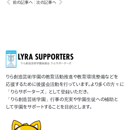
前の記事へ
次の記事へ
りら創造芸術学園の​教育活動推進や​教育環境整備などを​
応援する​ために​後援会活動を​行っています。​より​多くの​方​々に​
「りらサポーターズ」と​して​登録いただき、​
「りら創造芸術学園」​行事の​充実や​学園生徒への​補助と​
して​学園を​サポートする​ことを​目的とします。