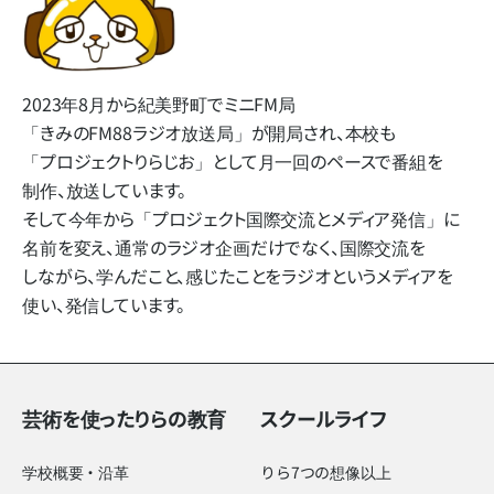
2023年8月から​紀美野町で​ミニFM局​
「きみのFM88ラジオ放送局」
が​開局され、​本校も​
「プロジェクトりらじお」と​して​月一回の​ペースで​番組を​
制作、​放送しています。
そして​今年から​「プロジェクト国際交流と​メディア発信」に​
名前を​変え、​通常の​ラジオ企画だけでなく、​国際交流を​
しながら、​学んだ​こと、​感じた​ことを​ラジオと​いう​メディアを​
使い、​発信しています。
芸術を使ったりらの教育
スクールライフ
学校概要・沿革
りら7つの想像以上