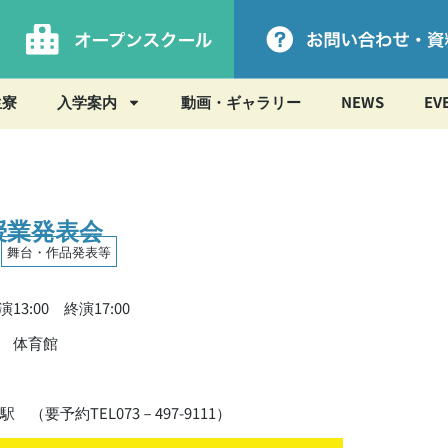
生寮
入学案内
動画・ギャラリー
NEWS
EV
授業発表会
,
舞台・作品発表等
13:00 終演17:00
 体育館
（要予約TEL073－497-9111）