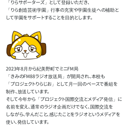
「りらサポーターズ」と​して​登録いただき、​
「りら創造芸術学園」​行事の​充実や​学園生徒への​補助と​
して​学園を​サポートする​ことを​目的とします。
2023年8月から​紀美野町で​ミニFM局​
「きみのFM88ラジオ放送局」
が​開局され、​本校も​
「プロジェクトりらじお」と​して​月一回の​ペースで​番組を​
制作、​放送しています。
そして​今年から​「プロジェクト国際交流と​メディア発信」に​
名前を​変え、​通常の​ラジオ企画だけでなく、​国際交流を​
しながら、​学んだ​こと、​感じた​ことを​ラジオと​いう​メディアを​
使い、​発信しています。