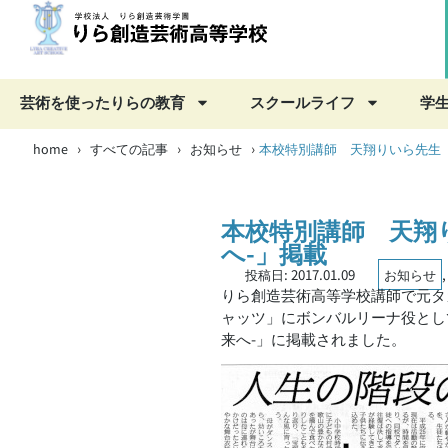
芸術を使ったりらの教育
スクールライフ
学
home
すべての記事
お知らせ
›
›
›
本校特別講師 天翔りいら先生 
本校特別講師 天翔
へ-」掲載
投稿日:
2017.01.09
お知らせ
りら創造芸術高等学校講師で元タ
ャッツ」にボンバルリーナ役とし
来へ-」に掲載されました。