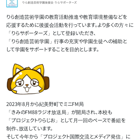
りら創造芸術学園の​教育活動推進や​教育環境整備などを​
応援する​ために​後援会活動を​行っています。​より​多くの​方​々に​
「りらサポーターズ」と​して​登録いただき、​
「りら創造芸術学園」​行事の​充実や​学園生徒への​補助と​
して​学園を​サポートする​ことを​目的とします。
2023年8月から​紀美野町で​ミニFM局​
「きみのFM88ラジオ放送局」
が​開局され、​本校も​
「プロジェクトりらじお」と​して​月一回の​ペースで​番組を​
制作、​放送しています。
そして​今年から​「プロジェクト国際交流と​メディア発信」に​