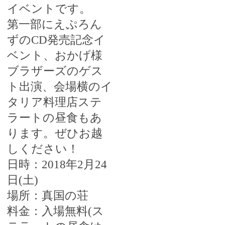
イベントです。
第一部にえぷろん
ずの
CD
発売記念イ
ベント、おかげ様
ブラザーズのゲス
ト出演、会場横のイ
タリア料理店ステ
ラートの昼食もあ
ります。ぜひお越
しください！
日時：
2018
年
2
月
24
日(土)
場所：真国の荘
料金：入場無料(ス