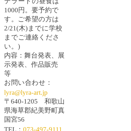
テラートの昼食は
1000
円。要予約で
す。ご希望の方は
2/21
(木)までに学校
までご連絡くださ
い。)
内容：舞台発表、展
示発表、作品販売
等
お問い合わせ：
lyra@lyra-art.jp
〒
640-1205
和歌山
県海草郡紀美野町真
国宮
56
TEL
：
073-497-9111