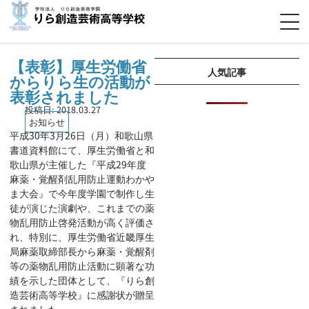
【表彰】厚生労働省
人気記事
からりら生の活動が
表彰されました
投稿日:
2018.03.27
お知らせ
平成30年3月26日（月）和歌山県
書道資料館にて、厚生労働省と和
歌山県が主催した『平成29年度
麻薬・覚醒剤乱用防止運動わかや
ま大会』で今年度学園で制作し生
徒が演じた演劇や、これまでの薬
物乱用防止啓発活動が高く評価さ
れ、特別に、厚生労働省近畿厚生
局麻薬取締部長から麻薬・覚醒剤
等の薬物乱用防止活動に顕著な功
績を示した団体として、『りら創
造芸術高等学校』に感謝状が贈呈