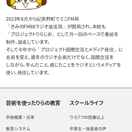
2023年8月から​紀美野町で​ミニFM局​
「きみのFM88ラジオ放送局」
が​開局され、​本校も​
「プロジェクトりらじお」と​して​月一回の​ペースで​番組を​
制作、​放送しています。
そして​今年から​「プロジェクト国際交流と​メディア発信」に​
名前を​変え、​通常の​ラジオ企画だけでなく、​国際交流を​
しながら、​学んだ​こと、​感じた​ことを​ラジオと​いう​メディアを​
使い、​発信しています。
芸術を使ったりらの教育
スクールライフ
学校概要・沿革
りら7つの想像以上
教育システム
卒業生・保護者の声