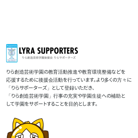
りら創造芸術学園の​教育活動推進や​教育環境整備などを​
応援する​ために​後援会活動を​行っています。​より​多くの​方​々に​
「りらサポーターズ」と​して​登録いただき、​
「りら創造芸術学園」​行事の​充実や​学園生徒への​補助と​
して​学園を​サポートする​ことを​目的とします。