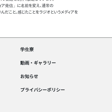
ア発信」に​名前を​変え、​通常の​
​こと、​感じた​ことを​ラジオと​いう​メディアを​
学生寮
動画・ギャラリー
お知らせ
プライバシーポリシー