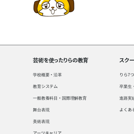
芸術を使ったりらの教育
スク
学校概要・沿革
りら7
教育システム
卒業生
一般教養科目・国際理解教育
進路実
舞台表現
よくあ
美術表現
アーツキャリア