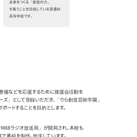
未来をつくる「創造の力」
を養うことを目指している普通科
高等学校です。
備などを​応援する​ために​後援会活動を​
ターズ」と​して​登録いただき、​「りら創造芸術学園」​
サポートする​ことを​目的とします。
FM88ラジオ放送局」
が​開局され、​本校も​
で​番組を​制作、​放送しています。