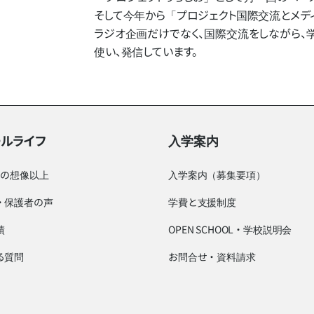
そして​今年から​「プロジェクト国際交流と​メディ
ラジオ企画だけでなく、​国際交流を​しながら、​学んだ
使い、​発信しています。
ールライフ
入学案内
つの想像以上
入学案内（募集要項）
・保護者の声
学費と支援制度
績
OPEN SCHOOL・学校説明会
る質問
お問合せ・資料請求