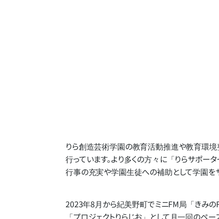
りら創造芸術学園の​教育活動推進や​教育環境整
行っています。​より​多くの​方​々に​「りらサポー
行事の​充実や​学園生徒への​補助と​して​学園を​
2023年8月から​紀美野町で​ミニFM局​
「きみの
「プロジェクトりらじお」と​して​月一回の​ペース