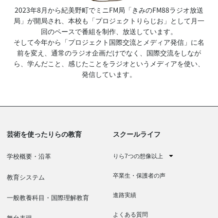
2023年8月から紀美野町でミニFM局「きみのFM88ラジオ放送
局」が開局され、本校も「プロジェクトりらじお」として月一
回のペースで番組を制作、放送しています。
そして今年から「プロジェクト国際交流とメディア発信」に名
前を変え、通常のラジオ企画だけでなく、国際交流をしなが
ら、学んだこと、感じたことをラジオというメディアを使い、
発信しています。
芸術を使ったりらの教育
スクールライフ
りら7つの想像以上
学校概要・沿革
卒業生・保護者の声
教育システム
進路実績
一般教養科目・国際理解教育
よくある質問
舞台表現