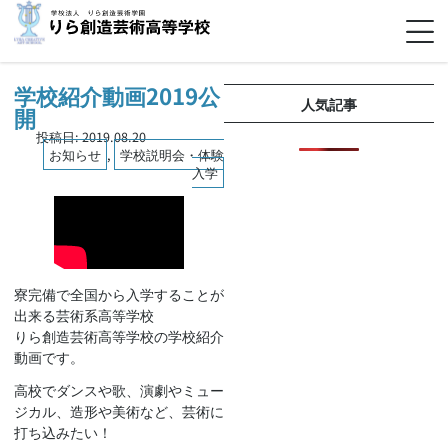
学校紹介動画2019公
人気記事
開
投稿日:
2019.08.20
お知らせ
,
学校説明会・体験
入学
寮完備で全国から入学することが
出来る芸術系高等学校
りら創造芸術高等学校の学校紹介
動画です。
高校でダンスや歌、演劇やミュー
ジカル、造形や美術など、芸術に
打ち込みたい！