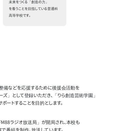
未来をつくる「創造の力」
を養うことを目指している普通科
高等学校です。
備などを​応援する​ために​後援会活動を​
ターズ」と​して​登録いただき、​「りら創造芸術学園」​
サポートする​ことを​目的とします。
FM88ラジオ放送局」
が​開局され、​本校も​
で​番組を​制作、​放送しています。