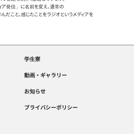
ア発信」に​名前を​変え、​通常の​
​こと、​感じた​ことを​ラジオと​いう​メディアを​
学生寮
動画・ギャラリー
お知らせ
プライバシーポリシー