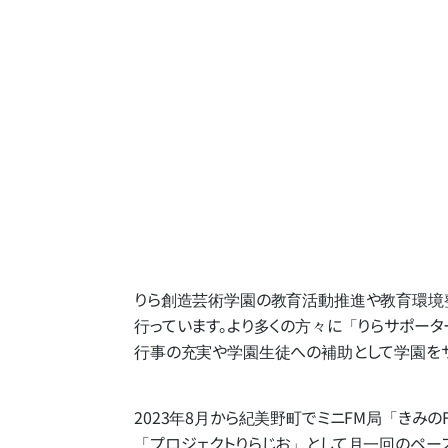
りら創造芸術学園の​教育活動推進や​教育環境整
行っています。​より​多くの​方​々に​「りらサポー
行事の​充実や​学園生徒への​補助と​して​学園を​
2023年8月から​紀美野町で​ミニFM局​
「きみの
「プロジェクトりらじお」と​して​月一回の​ペース