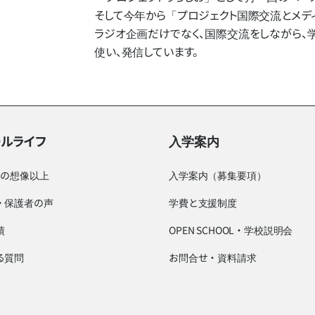
そして​今年から​「プロジェクト国際交流と​メディ
ラジオ企画だけでなく、​国際交流を​しながら、​学んだ
使い、​発信しています。
ールライフ
入学案内
つの想像以上
入学案内（募集要項）
・保護者の声
学費と支援制度
績
OPEN SCHOOL・学校説明会
る質問
お問合せ・資料請求