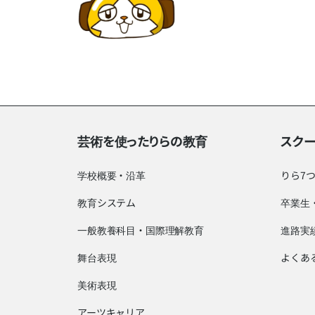
芸術を使ったりらの教育
スク
学校概要・沿革
りら7
教育システム
卒業生
一般教養科目・国際理解教育
進路実
舞台表現
よくあ
美術表現
アーツキャリア