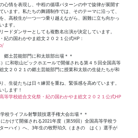
の心情を表現し、中程の循環パターンの中で旋律が展開す
ています。私たちの舞踊制作では、そのテーマに沿って、
を、高校生が一つ一つ乗り越えながら、困難に立ち向かっ
います。
リードダンサーとしても複数名出演が決定しています。
・紀の国わかやま総文２０２１公式HP：
p/
 郷土芸能部門に和太鼓部出場＊＊
日（木）に和歌山ビックホエールで開催される第４５回全国高等
総文２０２１の郷土芸能部門に授業和太鼓の生徒たちが和
り、生徒たちは日々練習を重ね、緊張感を高めています。
いします！
高等学校総合文化祭・紀の国わかやま総文２０２１公式HP
高等学校ライフル射撃競技選手権大会出場＊＊
水）にかけて開催される2021年度（第59回）全国高等学校ラ
ターハイ）へ、3年生の牧野珀久（まきの はく）選手が