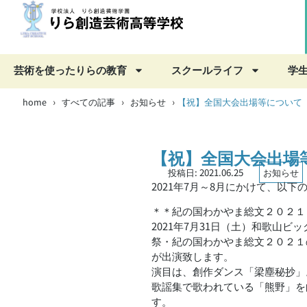
芸術を使ったりらの教育
スクールライフ
学
home
すべての記事
お知らせ
›
›
›
【祝】全国大会出場等について
【祝】全国大会出場
投稿日:
2021.06.25
お知らせ
2021年7月～8月にかけて、以
＊＊紀の国わかやま総文２０２１
2021年7月31日（土）和歌山
祭・紀の国わかやま総文２０２１
が出演致します。
演目は、創作ダンス「梁塵秘抄」
歌謡集で歌われている「熊野」を
す。