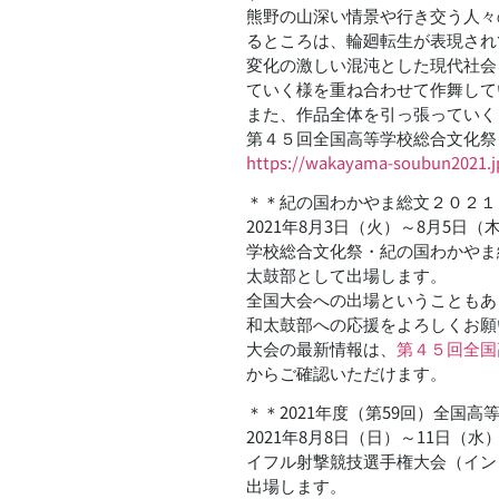
熊野の山深い情景や行き交う人々
るところは、輪廻転生が表現され
変化の激しい混沌とした現代社会
ていく様を重ね合わせて作舞して
また、作品全体を引っ張っていく
第４５回全国高等学校総合文化祭
https://wakayama-soubun2021.j
＊＊紀の国わかやま総文２０２１
2021年8月3日（火）～8月5
学校総合文化祭・紀の国わかやま
太鼓部として出場します。
全国大会への出場ということもあ
和太鼓部への応援をよろしくお願
大会の最新情報は、
第４５回全国
からご確認いただけます。
＊＊2021年度（第59回）全国
2021年8月8日（日）～11日（
イフル射撃競技選手権大会（イン
出場します。