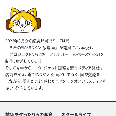
2023年8月から​紀美野町で​ミニFM局​
「きみのFM88ラジオ放送局」
が​開局され、​本校も​
「プロジェクトりらじお」と​して​月一回の​ペースで​番組を​
制作、​放送しています。
そして​今年から​「プロジェクト国際交流と​メディア発信」に​
名前を​変え、​通常の​ラジオ企画だけでなく、​国際交流を​
しながら、​学んだ​こと、​感じた​ことを​ラジオと​いう​メディアを​
使い、​発信しています。
芸術を使ったりらの教育
スクールライフ