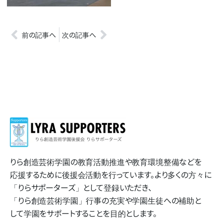
前の記事へ
次の記事へ
りら創造芸術学園の​教育活動推進や​教育環境整備などを​
応援する​ために​後援会活動を​行っています。​より​多くの​方​々に​
「りらサポーターズ」と​して​登録いただき、​
「りら創造芸術学園」​行事の​充実や​学園生徒への​補助と​
して​学園を​サポートする​ことを​目的とします。