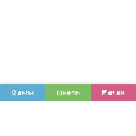
資料請求
体験予約
個別相談
2025年度りらシアターWinter・りら地救DAY