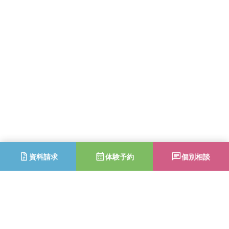
資料請求
体験予約
個別相談
2025年度りらシアターWinter・りら地救DAY