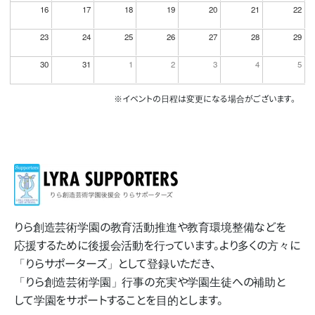
16
17
18
19
20
21
22
23
24
25
26
27
28
29
30
31
1
2
3
4
5
※イベントの日程は変更になる場合がございます。
りら創造芸術学園の​教育活動推進や​教育環境整備などを​
応援する​ために​後援会活動を​行っています。​より​多くの​方​々に​
「りらサポーターズ」と​して​登録いただき、​
「りら創造芸術学園」​行事の​充実や​学園生徒への​補助と​
して​学園を​サポートする​ことを​目的とします。