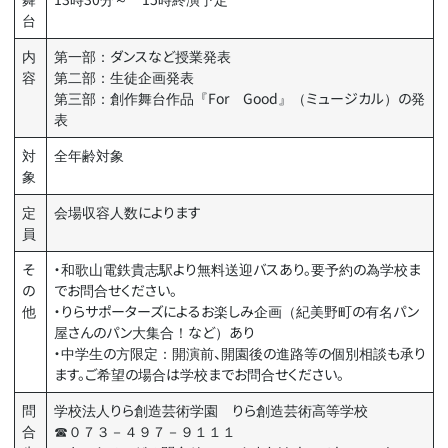
台
内
第一部：ダンスなど授業発表
容
第二部：生徒企画発表
第三部：創作舞台作品『For Good』（ミュージカル）の発
表
対
全年齢対象
象
定
会場収容人数によります
員
そ
・和歌山電鉄貴志駅より無料送迎バスあり。要予約の為学校ま
の
でお問合せください。
他
・りらサポーターズによるお楽しみ企画（紀美野町の有名パン
屋さんのパン大集合！など）あり
・中学生の方限定：開演前、開園後の進路等の個別相談も承り
ます。ご希望の場合は学校までお問合せください。
問
学校法人りら創造芸術学園 りら創造芸術高等学校
合
☎０７３－４９７－９１１１