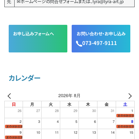
先
✉ホームページの問合せフォームまたは、lyra@lyra-art.jp
お申し込みフォームへ
お問い合わせ・お申し込み
073-497-9111
カレンダー
2026年 8月
日
月
火
水
木
金
土
26
27
28
29
30
31
1
夏の体験授業・サ
2
3
4
5
6
7
8
夏の体験授業・サマースクール
夏の体験授業・サ
9
10
11
12
13
14
15
夏の体験授業・サマースクール