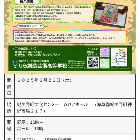
開
２０２５年２月２２日（土）
催
日
場
紀美野町文化センター みさとホール （海草郡紀美野町神
所
野市場２１７）
開
展示：12時～
場
ホール：13時～
舞
13時30分～ 15時終演予定