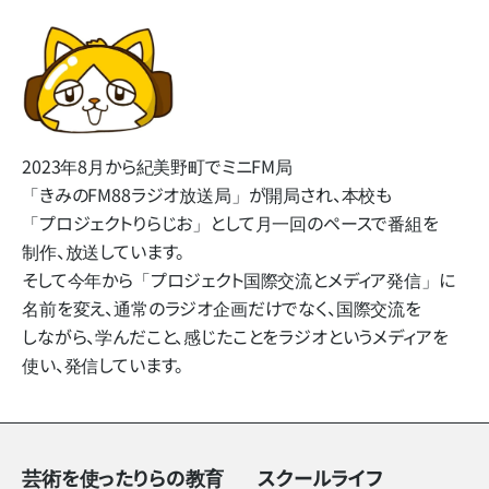
2023年8月から​紀美野町で​ミニFM局​
「きみのFM88ラジオ放送局」
が​開局され、​本校も​
「プロジェクトりらじお」と​して​月一回の​ペースで​番組を​
制作、​放送しています。
そして​今年から​「プロジェクト国際交流と​メディア発信」に​
名前を​変え、​通常の​ラジオ企画だけでなく、​国際交流を​
しながら、​学んだ​こと、​感じた​ことを​ラジオと​いう​メディアを​
使い、​発信しています。
芸術を使ったりらの教育
スクールライフ