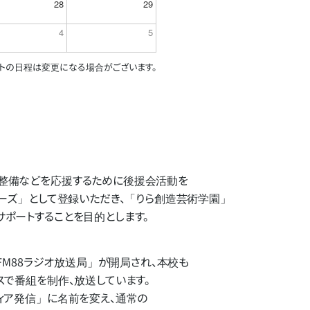
28
29
4
5
トの日程は変更になる場合がございます。
備などを​応援する​ために​後援会活動を​
ターズ」と​して​登録いただき、​「りら創造芸術学園」​
サポートする​ことを​目的とします。
FM88ラジオ放送局」
が​開局され、​本校も​
で​番組を​制作、​放送しています。
ア発信」に​名前を​変え、​通常の​