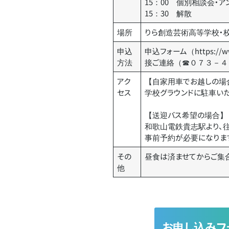
15：00 個別相談会・
15：30 解散
場所
りら創造芸術高等学校・
申込
申込フォーム（
https://w
方法
接ご連絡（☎０７３－４
アク
【自家用車でお越しの場
セス
学校グラウンドに駐車い
【送迎バス希望の場合】
和歌山電鉄貴志駅より、
事前予約が必要になりま
その
昼食は済ませてからご集合
他
お申し込みフ