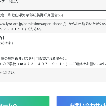
アンケート記入
校舎（和歌山県海草郡紀美野町真国宮56）
ww.lyra-art.jp/admissions/open-shcool/
）からお申込みいただくか
９７－９１１１）ください。
合】
ただけます
往復の無料送迎バスを利用希望される場合は、
すので学校（☎０７３－４９７－９１１１）にご連絡をお願いいたし
ください。
ォームへ
お問い合わせ・