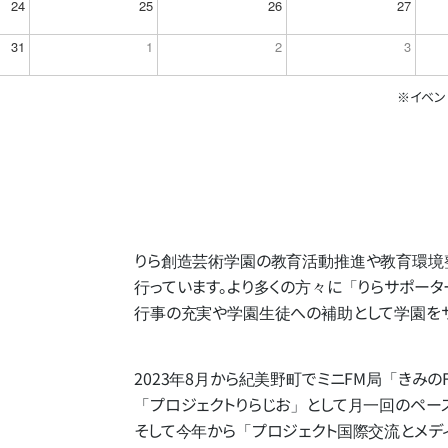
24
25
26
27
31
1
2
3
※イベン
りら創造芸術学園の​教育活動推進や​教育環境整
行っています。​より​多くの​方​々に​「りらサポー
行事の​充実や​学園生徒への​補助と​して​学園を​
2023年8月から​紀美野町で​ミニFM局​
「きみの
「プロジェクトりらじお」と​して​月一回の​ペース
そして​今年から​「プロジェクト国際交流と​メディ