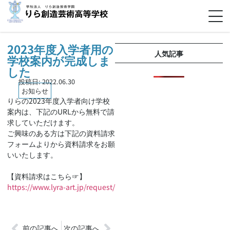
2023年度入学者用の
人気記事
学校案内が完成しま
した
投稿日:
2022.06.30
お知らせ
りらの2023年度入学者向け学校
案内は、下記のURLから無料で請
求していただけます。
ご興味のある方は下記の資料請求
フォームよりから資料請求をお願
いいたします。
【資料請求はこちら☞】
https://www.lyra-art.jp/request/
前の記事へ
次の記事へ