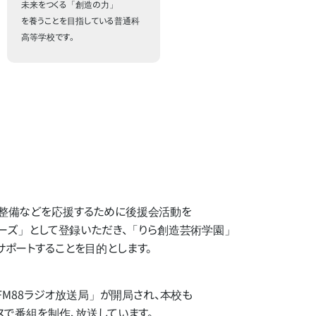
未来をつくる「創造の力」
を養うことを目指している普通科
高等学校です。
備などを​応援する​ために​後援会活動を​
ターズ」と​して​登録いただき、​「りら創造芸術学園」​
サポートする​ことを​目的とします。
FM88ラジオ放送局」
が​開局され、​本校も​
で​番組を​制作、​放送しています。