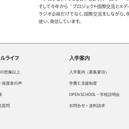
そして​今年から​「プロジェクト国際交流と​メディ
ラジオ企画だけでなく、​国際交流を​しながら、​学んだ
使い、​発信しています。
ールライフ
入学案内
つの想像以上
入学案内（募集要項）
・保護者の声
学費と支援制度
績
OPEN SCHOOL・学校説明会
る質問
お問合せ・資料請求