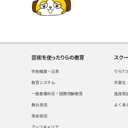
芸術を使ったりらの教育
スク
学校概要・沿革
りら7
教育システム
卒業生
一般教養科目・国際理解教育
進路実
舞台表現
よくあ
美術表現
アーツキャリア