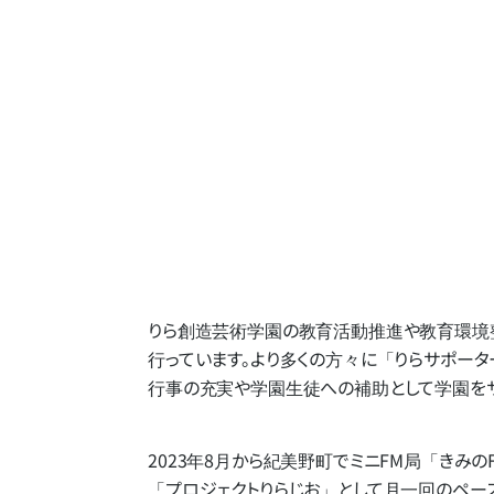
りら創造芸術学園の​教育活動推進や​教育環境整
行っています。​より​多くの​方​々に​「りらサポー
行事の​充実や​学園生徒への​補助と​して​学園を​
2023年8月から​紀美野町で​ミニFM局​
「きみの
「プロジェクトりらじお」と​して​月一回の​ペース