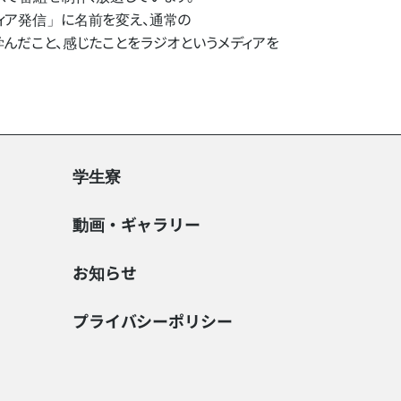
ア発信」に​名前を​変え、​通常の​
​こと、​感じた​ことを​ラジオと​いう​メディアを​
学生寮
動画・ギャラリー
お知らせ
プライバシーポリシー